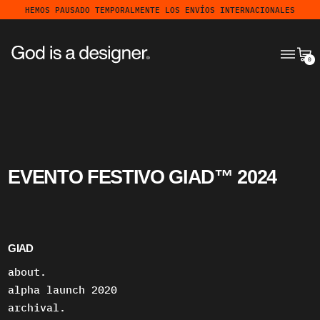
HEMOS PAUSADO TEMPORALMENTE LOS ENVÍOS INTERNACIONALES
MENÚ
CA
0
EVENTO FESTIVO GIAD™ 2024
GIAD
about.
alpha launch 2020
archival.